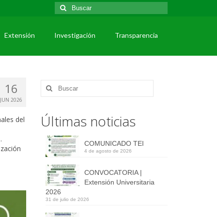
Extensión
Investigación
Transparencia
16
JUN 2026
Últimas noticias
ales del
.
COMUNICADO TEI
ización
4 de agosto de 2026
CONVOCATORIA |
Extensión Universitaria
2026
31 de julio de 2026