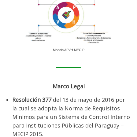
Estudiantes
Curso Preparatorio de Ingreso (CPI)
Admisión
LIsta beneficiarios Gratuidad
Modelo APVH MECIP
Docentes
Documentos para Confirmacion y Concurso
Docente
Marco Legal
Plan de Actualización Docente
Resolución 377
del 13 de mayo de 2016 por
Trámites
la cual se adopta la Norma de Requisitos
Recursos Virtuales
Mínimos para un Sistema de Control Interno
para Instituciones Públicas del Paraguay –
Noticias
MECIP:2015.