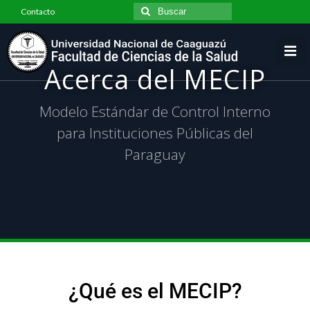
Contacto
Inicio
Acerca del MECIP
Institucional
Historia de la Facultad
Modelo Estándar de Control Interno
Identidad Institucional
para Instituciones Públicas del
Paraguay
Infraestructura Edilicia
Estructura organizacional
Plantel Directivo y Funcionarios
Convenios
Normativas y Resoluciones
¿Qué es el MECIP?
Declaración Jurada de Intereses