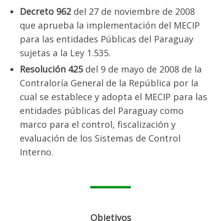
Postgrado
Decreto 962
del 27 de noviembre de 2008
que aprueba la implementación del MECIP
Extensión
para las entidades Públicas del Paraguay
Investigación
sujetas a la Ley 1.535.
Eventos Científicos
Resolución 425
del 9 de mayo de 2008 de la
Contraloría General de la República por la
2022
cual se establece y adopta el MECIP para las
Proyectos de Investigación
entidades públicas del Paraguay como
marco para el control, fiscalización y
Participación en Eventos Científicos
evaluación de los Sistemas de Control
2019
Interno.
2021
2022
2023
Objetivos