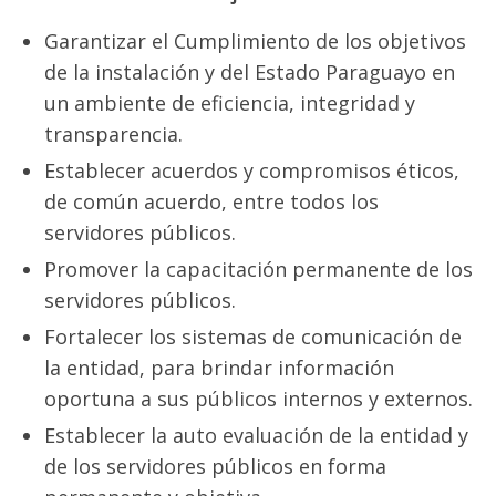
Publicaciones Científicas
Garantizar el Cumplimiento de los objetivos
2014
de la instalación y del Estado Paraguayo en
un ambiente de eficiencia, integridad y
2015
transparencia.
2018
Establecer acuerdos y compromisos éticos,
2019
de común acuerdo, entre todos los
servidores públicos.
2020
Promover la capacitación permanente de los
2021
servidores públicos.
Pósters y E-Pósters de investigación
Fortalecer los sistemas de comunicación de
la entidad, para brindar información
Transparencia
oportuna a sus públicos internos y externos.
Ley N° 5.189/2014
Establecer la auto evaluación de la entidad y
de los servidores públicos en forma
Ley N° 5282/2014