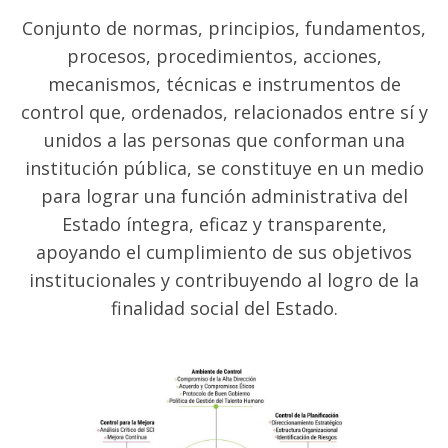
Académico
Conjunto de normas, principios, fundamentos,
procesos, procedimientos, acciones,
Horario de exámenes
mecanismos, técnicas e instrumentos de
Carrera Licenciatura en Nutrición
control que, ordenados, relacionados entre sí y
unidos a las personas que conforman una
Carrera Licenciatura en Enfermería
institución pública, se constituye en un medio
Bienestar Estudiantil
para lograr una función administrativa del
Estado íntegra, eficaz y transparente,
Horario de clases
apoyando el cumplimiento de sus objetivos
Carrera Licenciatura en Nutrición
institucionales y contribuyendo al logro de la
finalidad social del Estado.
Carrera Licenciatura en Enfermería
Oferta académica
Carrera Licenciatura en Nutrición
Carrera Licenciatura en Enfermería