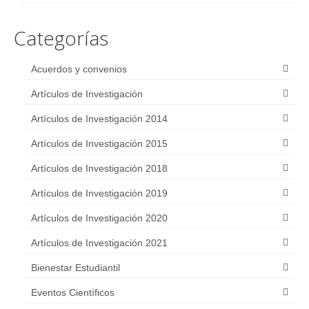
Publicaciones Científicas
Categorías
2014
2015
Acuerdos y convenios
2018
Artículos de Investigación
Artículos de Investigación 2014
2019
Artículos de Investigación 2015
2020
Artículos de Investigación 2018
2021
Artículos de Investigación 2019
Pósters y E-Pósters de investigación
Artículos de Investigación 2020
Transparencia
Artículos de Investigación 2021
Ley N° 5.189/2014
Bienestar Estudiantil
Ley N° 5282/2014
Eventos Científicos