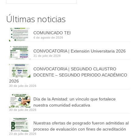
Postgrado
Extensión
Últimas noticias
Investigación
COMUNICADO TEI
4 de agosto de 2026
Eventos Científicos
CONVOCATORIA | Extensión Universitaria 2026
2022
31 de julio de 2026
Proyectos de Investigación
CONVOCATORIA | SEGUNDO CLAUSTRO
DOCENTE – SEGUNDO PERIODO ACADÉMICO
Participación en Eventos Científicos
2026
30 de julio de 2026
2019
Día de la Amistad: un vínculo que fortalece
2021
nuestra comunidad educativa
30 de julio de 2026
2022
Nuestras ofertas de posgrado fueron admitidas al
2023
proceso de evaluación con fines de acreditación
23 de julio de 2026