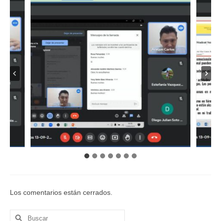
Estudiantes
Curso Preparatorio de Ingreso (CPI)
Admisión
LIsta beneficiarios Gratuidad
Docentes
Documentos para Confirmacion y Concurso
Docente
Plan de Actualización Docente
Trámites
Recursos Virtuales
Los comentarios están cerrados.
Noticias