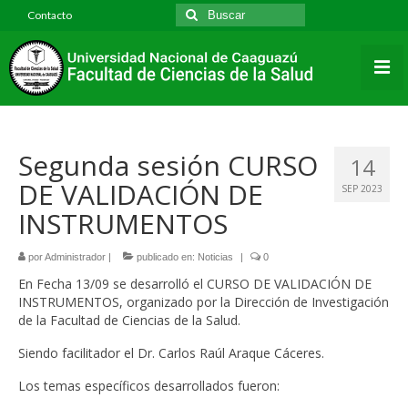
Contacto
Inicio
Institucional
Historia de la Facultad
Segunda sesión CURSO
14
Identidad Institucional
DE VALIDACIÓN DE
SEP 2023
Infraestructura Edilicia
INSTRUMENTOS
Estructura organizacional
por
Administrador
|
publicado en:
Noticias
|
0
Plantel Directivo y Funcionarios
En Fecha 13/09 se desarrolló el CURSO DE VALIDACIÓN DE
INSTRUMENTOS, organizado por la Dirección de Investigación
Convenios
de la Facultad de Ciencias de la Salud.
Siendo facilitador el Dr. Carlos Raúl Araque Cáceres.
Normativas y Resoluciones
Los temas específicos desarrollados fueron:
Declaración Jurada de Intereses