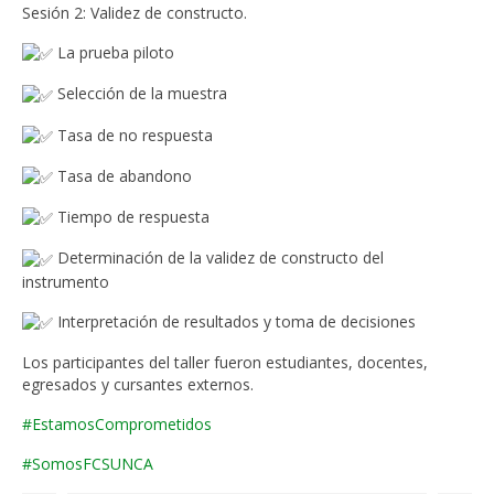
Sesión 2: Validez de constructo.
Académico
La
prueba piloto
Horario de exámenes
Selección de la muestra
Carrera Licenciatura en Nutrición
Tasa de no respuesta
Carrera Licenciatura en Enfermería
Tasa de abandono
Bienestar Estudiantil
Tiempo de respuesta
Horario de clases
Determinación de la validez de constructo del
instrumento
Carrera Licenciatura en Nutrición
Interpretación de resultados y toma de decisiones
Carrera Licenciatura en Enfermería
Los participantes del taller fueron estudiantes, docentes,
egresados y cursantes externos.
Oferta académica
#EstamosComprometidos
Carrera Licenciatura en Nutrición
#SomosFCSUNCA
Carrera Licenciatura en Enfermería