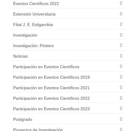
Eventos Científicos 2022
LEY N° 7389/2024
Extensión Universitaria
Portal de denuncias Anticorrupción
Filial J. E. Estigarribia
MECIP
Investigación
Investigación: Pósters
Noticias
Participación en Eventos Científicos
Participación en Eventos Científicos 2019
Participación en Eventos Científicos 2021
Participación en Eventos Científicos 2022
Participación en Eventos Científicos 2023
Postgrado
Proyectos de Investigación