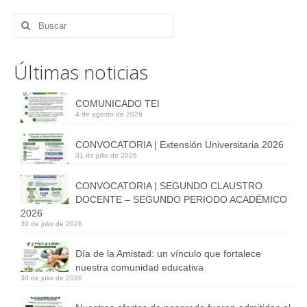
Estudiantes
Curso Preparatorio de Ingreso (CPI)
Últimas noticias
Admisión
LIsta beneficiarios Gratuidad
COMUNICADO TEI
4 de agosto de 2026
Docentes
CONVOCATORIA | Extensión Universitaria 2026
31 de julio de 2026
Documentos para Confirmacion y Concurso
Docente
CONVOCATORIA | SEGUNDO CLAUSTRO
DOCENTE – SEGUNDO PERIODO ACADÉMICO
Plan de Actualización Docente
2026
30 de julio de 2026
Trámites
Día de la Amistad: un vínculo que fortalece
Recursos Virtuales
nuestra comunidad educativa
30 de julio de 2026
Noticias