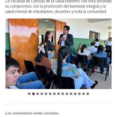
La Facultad de Ciencias de la Salud reafirmó con esta actividad
su compromiso con la promoción del bienestar integral y la
Académico
salud mental de estudiantes, docentes y toda la comunidad.
Horario de exámenes
Carrera Licenciatura en Nutrición
Carrera Licenciatura en Enfermería
Bienestar Estudiantil
Horario de clases
Carrera Licenciatura en Nutrición
Carrera Licenciatura en Enfermería
Oferta académica
Carrera Licenciatura en Nutrición
Los comentarios están cerrados.
Carrera Licenciatura en Enfermería