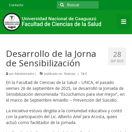
Contacto
Inicio
Institucional
Historia de la Facultad
Desarrollo de la Jorna
28
Identidad Institucional
de Sensibilización
SEP 2025
Infraestructura Edilicia
por
Administrador
|
publicado en:
Noticias
|
0
Estructura organizacional
En la Facultad de Ciencias de la Salud – UNCA, el pasado
viernes 26 de septiembre de 2025, se desarrolló la Jornada de
Plantel Directivo y Funcionarios
Sensibilización denominada “Escucharnos para vivir mejor”, en
el marco de Septiembre Amarillo – Prevención del Suicidio.
Convenios
La iniciativa estuvo dirigida a la comunidad educativa y contó
Normativas y Resoluciones
con la participación del Lic. Alberto Ariel Jara Acosta, quien
actuó como facilitador de la jornada.
Declaración Jurada de Intereses