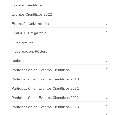
Publicaciones Científicas
Eventos Científicos
2014
Eventos Científicos 2022
Extensión Universitaria
2015
Filial J. E. Estigarribia
2018
Investigación
2019
Investigación: Pósters
2020
Noticias
2021
Participación en Eventos Científicos
Pósters y E-Pósters de investigación
Participación en Eventos Científicos 2019
Transparencia
Participación en Eventos Científicos 2021
Participación en Eventos Científicos 2022
Ley N° 5.189/2014
Participación en Eventos Científicos 2023
Ley N° 5282/2014