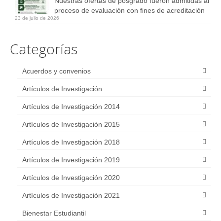
Nuestras ofertas de posgrado fueron admitidas al
Postgrado
proceso de evaluación con fines de acreditación
23 de julio de 2026
Extensión
Categorías
Investigación
Eventos Científicos
Acuerdos y convenios
2022
Artículos de Investigación
Proyectos de Investigación
Artículos de Investigación 2014
Artículos de Investigación 2015
Participación en Eventos Científicos
Artículos de Investigación 2018
2019
Artículos de Investigación 2019
2021
Artículos de Investigación 2020
2022
Artículos de Investigación 2021
2023
Bienestar Estudiantil