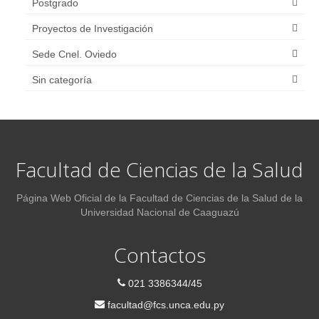
Postgrado
LEY N° 7389/2024
Proyectos de Investigación
Portal de denuncias Anticorrupción
Sede Cnel. Oviedo
MECIP
Sin categoría
Facultad de Ciencias de la Salud
Página Web Oficial de la Facultad de Ciencias de la Salud de la
Universidad Nacional de Caaguazú
Contactos
021 3386344/45
facultad@fcs.unca.edu.py