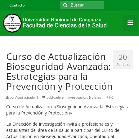
Contacto
Inicio
Institucional
Historia de la Facultad
Curso de Actualización
20
Identidad Institucional
Bioseguridad Avanzada:
OCT 2025
Infraestructura Edilicia
Estrategias para la
Prevención y Protección
Estructura organizacional
Plantel Directivo y Funcionarios
por
Administrador
|
publicado en:
Investigación
,
Noticias
|
0
Curso de Actualización: «Bioseguridad Avanzada: Estrategias
Convenios
para la Prevención y Protección»
Normativas y Resoluciones
La Dirección de Investigación invita a profesionales y
estudiantes del área de la salud a participar del Curso de
Declaración Jurada de Intereses
Actualización en Bioseguridad Avanzada, orientado al