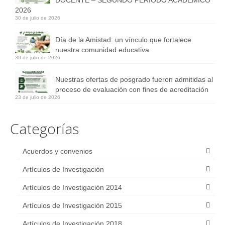
Publicaciones Científicas
2026
30 de julio de 2026
2014
Día de la Amistad: un vínculo que fortalece
2015
nuestra comunidad educativa
30 de julio de 2026
2018
Nuestras ofertas de posgrado fueron admitidas al
2019
proceso de evaluación con fines de acreditación
23 de julio de 2026
2020
Categorías
2021
Pósters y E-Pósters de investigación
Acuerdos y convenios
Artículos de Investigación
Transparencia
Artículos de Investigación 2014
Ley N° 5.189/2014
Artículos de Investigación 2015
Ley N° 5282/2014
Artículos de Investigación 2018