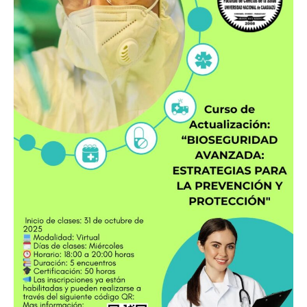
Estudiantes
Curso Preparatorio de Ingreso (CPI)
Admisión
LIsta beneficiarios Gratuidad
Docentes
Documentos para Confirmacion y Concurso
Docente
Plan de Actualización Docente
Trámites
Recursos Virtuales
Noticias