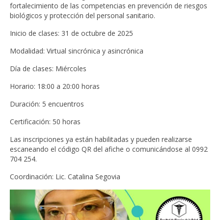
fortalecimiento de las competencias en prevención de riesgos
Académico
biológicos y protección del personal sanitario.
Horario de exámenes
Inicio de clases: 31 de octubre de 2025
Modalidad: Virtual sincrónica y asincrónica
Carrera Licenciatura en Nutrición
Día de clases: Miércoles
Carrera Licenciatura en Enfermería
Horario: 18:00 a 20:00 horas
Bienestar Estudiantil
Duración: 5 encuentros
Horario de clases
Certificación: 50 horas
Carrera Licenciatura en Nutrición
Las inscripciones ya están habilitadas y pueden realizarse
escaneando el código QR del afiche o comunicándose al 0992
Carrera Licenciatura en Enfermería
704 254.
Oferta académica
Coordinación: Lic. Catalina Segovia
Carrera Licenciatura en Nutrición
Carrera Licenciatura en Enfermería